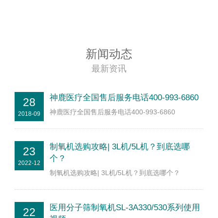
新闻动态
最新资讯
神鹿医疗全国售后服务电话400-993-6860
28
神鹿医疗全国售后服务电话400-993-6860
2018-09
制氧机选购攻略| 3L机/5L机？到底选哪
23
个？
2022-12
制氧机选购攻略| 3L机/5L机？到底选哪个？
医用分子筛制氧机SL-3A330/530系列使用
22