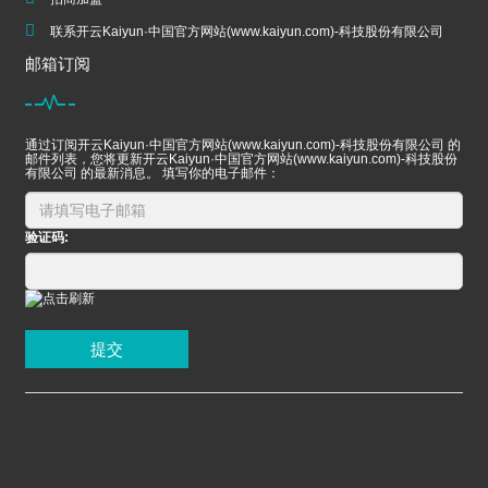
联系开云Kaiyun·中国官方网站(www.kaiyun.com)-科技股份有限公司
邮箱订阅
通过订阅开云Kaiyun·中国官方网站(www.kaiyun.com)-科技股份有限公司 的
邮件列表，您将更新开云Kaiyun·中国官方网站(www.kaiyun.com)-科技股份
有限公司 的最新消息。 填写你的电子邮件：
验证码:
提交