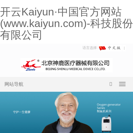
开云Kaiyun·中国官方网站
(www.kaiyun.com)-科技股份
有限公司
语言选择:
网站导航
Toggl
navig