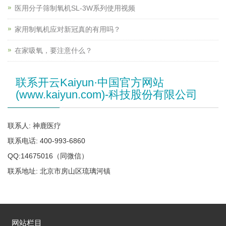
医用分子筛制氧机SL-3W系列使用视频
家用制氧机应对新冠真的有用吗？
在家吸氧，要注意什么？
联系开云Kaiyun·中国官方网站
(www.kaiyun.com)-科技股份有限公司
联系人: 神鹿医疗
联系电话: 400-993-6860
QQ:14675016（同微信）
联系地址: 北京市房山区琉璃河镇
网站栏目