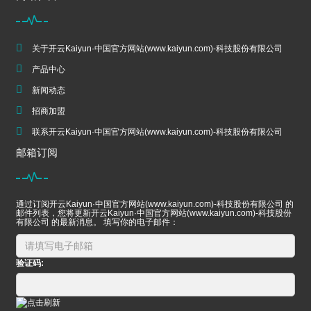
关于开云Kaiyun·中国官方网站(www.kaiyun.com)-科技股份有限公司
产品中心
新闻动态
招商加盟
联系开云Kaiyun·中国官方网站(www.kaiyun.com)-科技股份有限公司
邮箱订阅
通过订阅开云Kaiyun·中国官方网站(www.kaiyun.com)-科技股份有限公司 的
邮件列表，您将更新开云Kaiyun·中国官方网站(www.kaiyun.com)-科技股份
有限公司 的最新消息。 填写你的电子邮件：
验证码: