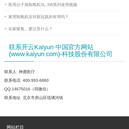
医用分子筛制氧机SL-3W系列使用视频
家用制氧机应对新冠真的有用吗？
在家吸氧，要注意什么？
联系开云Kaiyun·中国官方网站
(www.kaiyun.com)-科技股份有限公司
联系人: 神鹿医疗
联系电话: 400-993-6860
QQ:14675016（同微信）
联系地址: 北京市房山区琉璃河镇
网站栏目