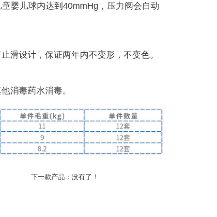
童婴儿球内达到40mmHg，压力阀会自动
有止滑设计，保证两年内不变形，不变色。
其他消毒药水消毒。
下一款产品：没有了！