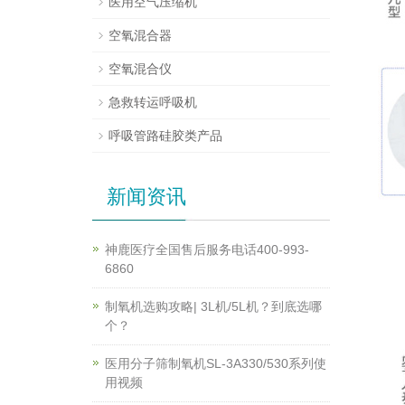
医用空气压缩机
空氧混合器
空氧混合仪
急救转运呼吸机
呼吸管路硅胶类产品
新闻资讯
神鹿医疗全国售后服务电话400-993-
6860
制氧机选购攻略| 3L机/5L机？到底选哪
个？
医用分子筛制氧机SL-3A330/530系列使
用视频