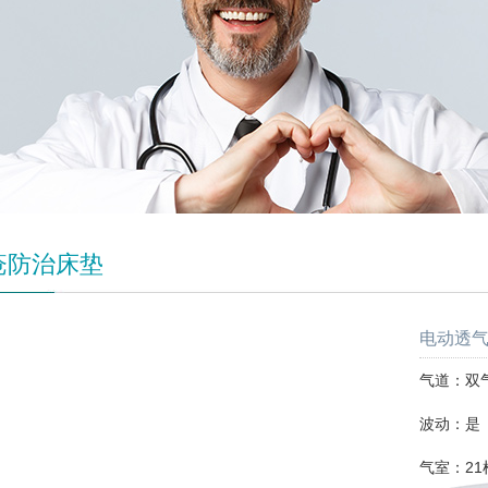
疮防治床垫
电动透气
气道：双
波动：是
气室：21