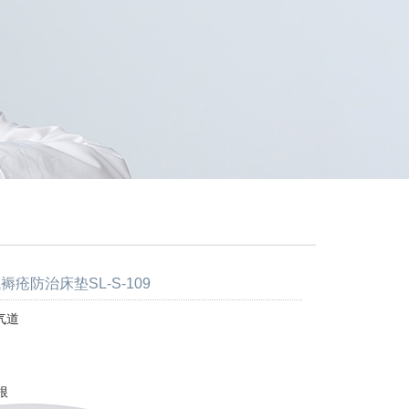
褥疮防治床垫SL-S-109
气道
根