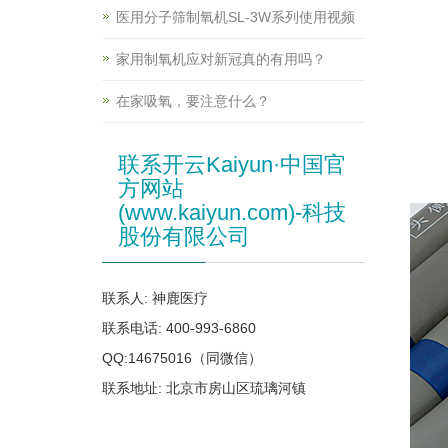
医用分子筛制氧机SL-3W系列使用视频
家用制氧机应对新冠真的有用吗？
在家吸氧，要注意什么？
联系开云Kaiyun·中国官
方网站
(www.kaiyun.com)-科技
股份有限公司
联系人: 神鹿医疗
联系电话: 400-993-6860
QQ:14675016（同微信）
联系地址: 北京市房山区琉璃河镇