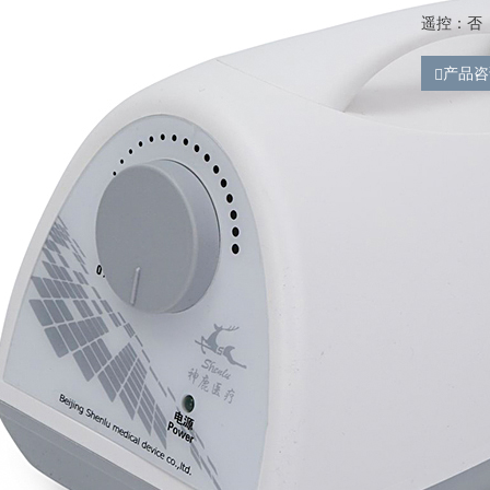
遥控：否
产品咨