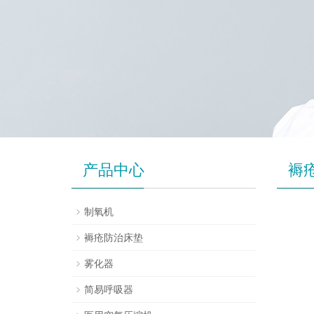
产品中心
褥
制氧机
褥疮防治床垫
雾化器
简易呼吸器