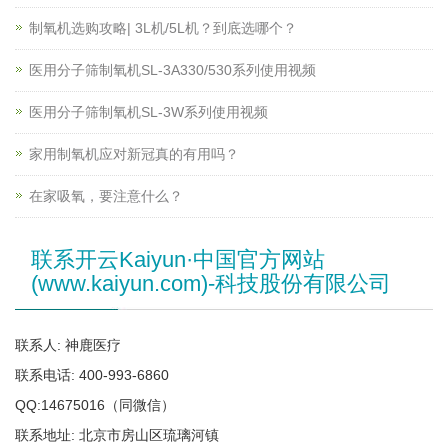
制氧机选购攻略| 3L机/5L机？到底选哪个？
医用分子筛制氧机SL-3A330/530系列使用视频
医用分子筛制氧机SL-3W系列使用视频
家用制氧机应对新冠真的有用吗？
在家吸氧，要注意什么？
联系开云Kaiyun·中国官方网站
(www.kaiyun.com)-科技股份有限公司
联系人: 神鹿医疗
联系电话: 400-993-6860
QQ:14675016（同微信）
联系地址: 北京市房山区琉璃河镇