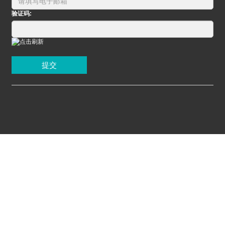
验证码:
提交